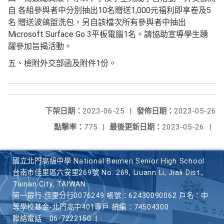
自 各組參與者中分別抽出10名贈送1,000元福利即享卷及5
名 贈送波鴿盥洗包，另自該檔次所有參與者中抽出
Microsoft Surface Go 3平板電腦1名。請協助宣導學生踴
躍參加旨揭活動。
五、檢附外交部函及附件1份。
下架日期：
2023-06-25
|
發佈日期：
2023-05-26
點擊率：
775
|
最後更新日期：
2023-05-26
|
國立北門高級中學 National Beimen Senior High School
台南市佳里區六安里269號 No. 269, Liuann Li, Jiali Dist.,
Tainan City, TAIWAN
第一銀行 佳里分行0076249 帳號：62430090062 戶名：中
等學校基金-北門高中401專戶 統編：74504300
聯絡電話
06-7222150
|