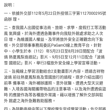
說明：
一、依據外交部112年5月22日外授領三字第1127000295號
函辦 理。
二、查我國人出國從事洽商、旅遊、求學、度假打工等活動
風 氣興盛，於海外遭遇急難事件向我駐外館處求助之人次
日 增。為維護國人權益、及早將旅外安全正確觀念向下紮
根，外交部領事事務局委託PaGamO線上教育平台，針對
中、小學生於本（112）年5月23日至8月28日間配合「波
鴿 熱夏鳳梨島遊記」影片、9月5日至12月11日配合「波鴿
雪 國遊記」影片，舉行2檔旅外安全線上學習宣導活動。
三、旨揭線上學習活動結合2支動畫影片內容，透過吉祥物
波鴿 前往熱夏鳳梨島及雪國旅行的過程，逐步介紹出國行
前準 備事項、海外補辦護照、意外就醫、遭遇大型天災避
難、入境各國海關攜帶物品的注意事項、以及海外遭遇偷盜
時 的應變作為等各種旅外常識，藉以增進了解外交部與駐
外 館處之海外急難救助服務。
四、為鼓勵高級中等以下學校學生完成學習活動，外交部將