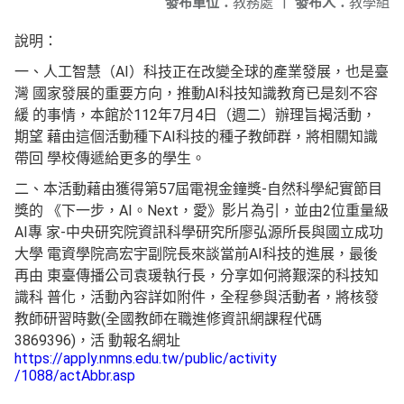
發布單位：
教務處
|
發布人：
教學組
說明：
一、人工智慧（AI）科技正在改變全球的產業發展，也是臺
灣 國家發展的重要方向，推動AI科技知識教育已是刻不容
緩 的事情，本館於112年7月4日（週二）辦理旨揭活動，
期望 藉由這個活動種下AI科技的種子教師群，將相關知識
帶回 學校傳遞給更多的學生。
二、本活動藉由獲得第57屆電視金鐘獎-自然科學紀實節目
獎的 《下一步，AI。Next，愛》影片為引，並由2位重量級
AI專 家-中央研究院資訊科學研究所廖弘源所長與國立成功
大學 電資學院高宏宇副院長來談當前AI科技的進展，最後
再由 東臺傳播公司袁瑗執行長，分享如何將艱深的科技知
識科 普化，活動內容詳如附件，全程參與活動者，將核發
教師研習時數(全國教師在職進修資訊網課程代碼
3869396)，活 動報名網址
https://apply.nmns.edu.tw/public/activity
/1088/actAbbr.asp