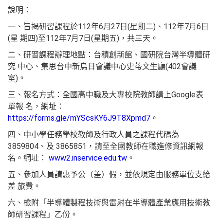
說明：
一、旨揭研習課程於112年6月27日(星期二)、112年7月6日
(星 期四)至112年7月7日(星期五)，共三天。
二、研習課程辦理地點：台積創新館、國研院台灣半導體研
究 中心、集思台中新烏日會議中心史蒂文生廳(402會議
室)。
三、報名方式：全國高中職及大專校院教師請上Google表
單報 名，網址：
https://forms.gle/mYScsKY6J9T8Xpmd7
。
四、中小學任務學校教師及行政人員之課程代碼為
3859804、及 3865851，請至全國教師在職進修資訊網報
名。網址：
www2.inservice.edu.tw
。
五、參加人員請惠予公（差）假，並依規定由服務單位支給
差 旅費。
六、檢附「半導體製程技術與雷射在半導體產業應用技術教
師研習課程」乙份。