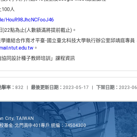
100人
.gle/HouR98JhcNCFooJ46
(日)22點為止(人數額滿將提前截止)。
學連結合作育才平臺-國立臺北科技大學執行辦公室邱靖庭專員，連絡電話
ail.ntut.edu.tw
。
S雲端協同設計種子教師培訓」課程資訊
點擊率：
832
|
最後更新日期：
2023-05-17
|
下架日期：
2023-06
n City, TAIWAN
學校基金-北門高中401專戶 統編：74504300