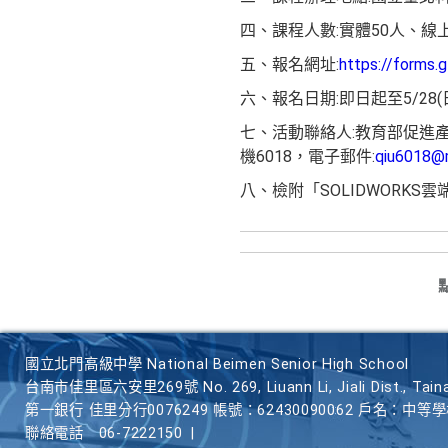
四、課程人數:實體50人、線上
五、報名網址:
https://forms
六、報名日期:即日起至5/28
七、活動聯絡人:教育部促進產
機6018，電子郵件:
qiu6018@m
八、檢附「SOLIDWORK
國立北門高級中學 National Beimen Senior High School
台南市佳里區六安里269號 No. 269, Liuann Li, Jiali Dist., Taina
第一銀行 佳里分行0076249 帳號：62430090062 戶名：中等
聯絡電話
06-7222150
|