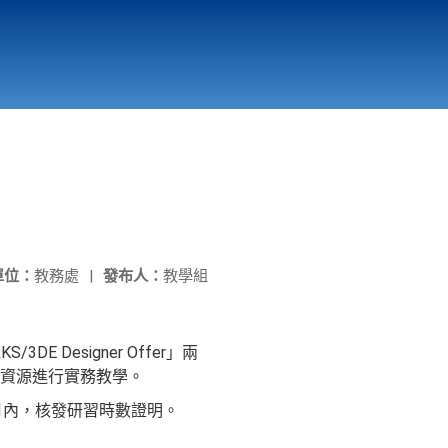
國立北門高級中學
縣市立改善校園環境計畫專區
北門高中合作社
單位：
教務處
|
發布人：
教學組
Designer Offer」兩
資源進行實務教學。
個月內，核發研習時數證明。