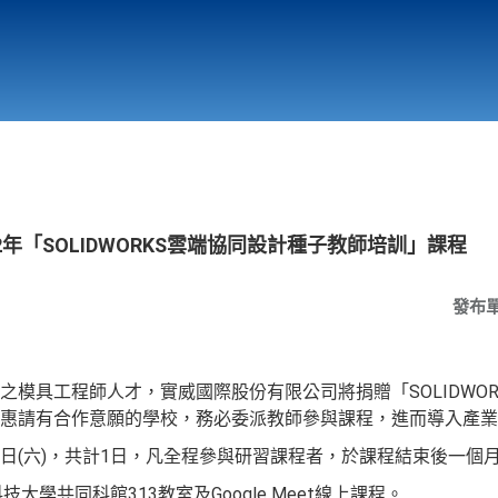
行政與教學單位
相關連結
年「SOLIDWORKS雲端協同設計種子教師培訓」課程
發布
工程師人才，實威國際股份有限公司將捐贈「SOLIDWORKS/3DE 
惠請有合作意願的學校，務必委派教師參與課程，進而導入產業
月3日(六)，共計1日，凡全程參與研習課程者，於課程結束後一
大學共同科館313教室及Google Meet線上課程。