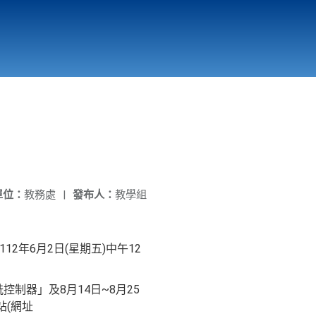
國立北門高級中學
縣市立改善校園環境計畫專區
北門高中合作社
單位：
教務處
|
發布人：
教學組
2年6月2日(星期五)中午12
制器」及8月14日~8月25
站(網址