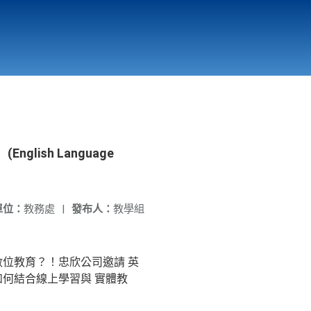
國立北門高級中學
縣市立改善校園環境計畫專區
北門高中合作社
ish Language
單位：
教務處
|
發布人：
教學組
位教育？！忠欣公司邀請 英
何結合線上學習與 實體教