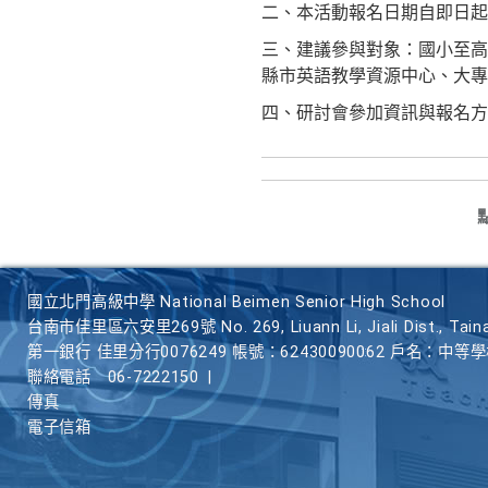
二、本活動報名日期自即日起至
三、建議參與對象：國小至高
縣市英語教學資源中心、大專
四、研討會參加資訊與報名方
國立北門高級中學 National Beimen Senior High School
台南市佳里區六安里269號 No. 269, Liuann Li, Jiali Dist., Taina
第一銀行 佳里分行0076249 帳號：62430090062 戶名：中等
聯絡電話
06-7222150
|
傳真
電子信箱