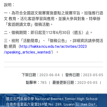
說明：
一、為符合全國語文競賽實施要點之競賽宗旨，加強推行語
文 教育，活化客語學習與應用，並擴大參與對象，特舉辦
「客語朗讀文章」徵稿活動。
二、徵稿期間：即日起至112年6月30日（週五）止。
三、檢附「活動簡章」、「徵稿公告」，詳細資訊請參閱活
動 網頁（
http://hakka.ncu.edu.tw/activities/2023
/speaking_articles_wanted/
）。
下架日期：
2023-06-04
|
發佈日期：
2023-05-05
點擊率：
785
|
最後更新日期：
2023-05-05
|
國立北門高級中學 National Beimen Senior High School
台南市佳里區六安里269號 No. 269, Liuann Li, Jiali Dist.,