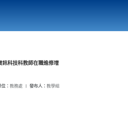
國立北門高級中學
縣市立改善校園環境計畫專區
北門高中合作社
資訊科技科教師在職進修增
單位：
教務處
|
發布人：
教學組