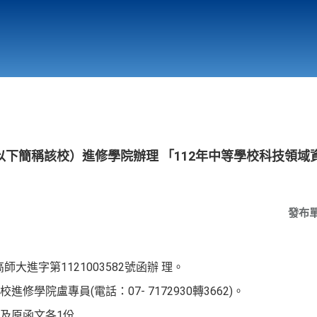
行政與教學單位
相關連結
下簡稱該校）進修學院辦理 「112年中等學校科技領域
發布
師大進字第1121003582號函辦 理。
學院盧專員(電話：07- 7172930轉3662)。
及原函文各1份