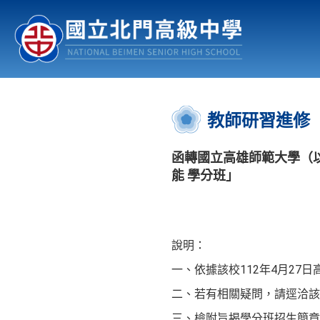
認識北中
行事曆
公佈欄
:::
教師研習進修
函轉國立高雄師範大學（以
能 學分班」
說明：
一、依據該校112年4月27日高
二、若有相關疑問，請逕洽該校進修
三、檢附旨揭學分班招生簡章