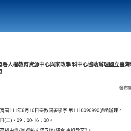
行政與教學單位
相關連結
育署人權教育資源中心與家政學 科中心協助辦理國立臺灣
習
發布
111年8月16日臺教國署學字 第1110096990號函辦理。
(二)，09：00-16：00。
高級中學/圖資藝文館五樓/綜合 專科教室2。