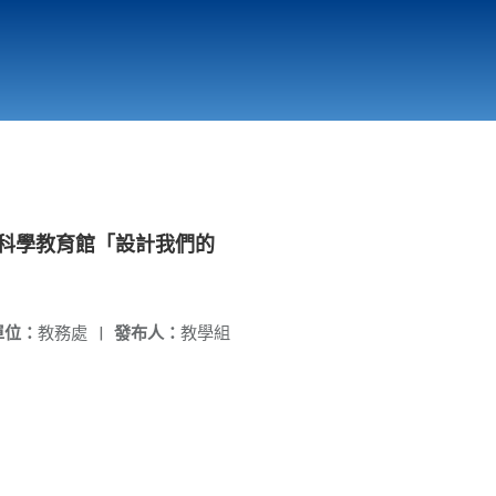
國立北門高級中學
縣市立改善校園環境計畫專區
北門高中合作社
科學教育館「設計我們的
單位：
教務處
|
發布人：
教學組