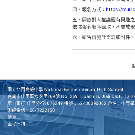
四、報名方式：
https://reur
五、開放對人權議題有興趣之
依據報名順序錄取，不開放現
六、研習實施計畫詳如附件。
國立北門高級中學 National Beimen Senior High School
台南市佳里區六安里269號 No. 269, Liuann Li, Jiali Dist., Taina
第一銀行 佳里分行0076249 帳號：62430090062 戶名：中等
聯絡電話
06-7222150
|
傳真
電子信箱