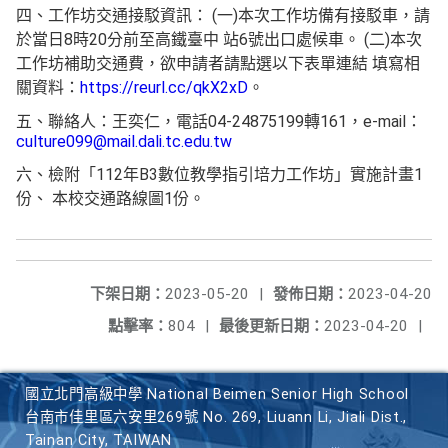
四、工作坊交通接駁資訊： (一)本次工作坊備有接駁車，請
於當日8時20分前至高鐵臺中 站6號出口處候車。 (二)本次
工作坊補助交通費，欲申請者請點選以下表單連結 填寫相
關資料：
https://reurl.cc/qkX2xD
。
五、聯絡人：王奕仁，電話04-24875199轉161，e-mail：
culture099@mail.dali.tc.edu.tw
六、檢附「112年B3數位教學指引培力工作坊」實施計畫1
份、 本校交通路線圖1份。
下架日期：
2023-05-20
|
發佈日期：
2023-04-20
點擊率：
804
|
最後更新日期：
2023-04-20
|
國立北門高級中學 National Beimen Senior High School
台南市佳里區六安里269號 No. 269, Liuann Li, Jiali Dist.,
Tainan City, TAIWAN