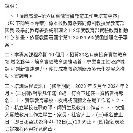
說明：
一、「頂風高歌─第六屆臺灣實驗教育工作者培育專案」
（以 下簡稱本專案）係本校教育系鄭同僚副教授受教育部
國民 及學前教育署委託辦理之112年度教育部實驗教育推動
中心 計畫，依臺教國署國字第1120021595號函辦理之子專
案。
二、本專案課程為期 10 個月，招募30名有志投身實驗教育
領 域之夥伴，培育實驗教育思維涵養、專業自主性及跨域
課 程創新實踐能力，使其成為教育創新及多元化發展之推
動、實踐者。
三、培訓課程資訊 (一)修業期間：2023 年 5 月至 2024 年 2
月。 (二)招收對象凡年滿18歲，符合下述任一資格者得報
名： １、實驗教育學校、機構或團體之在職工作者。２、
公、私立學校在職教師、師資生及教育工作者。 ３、欲投
入實驗教育工作之學生、家長、社會人士。 (三)報名截止
日：即日起至2023年4月12日(三) 23:59止。 (四)報名表及
其餘課程內容詳見簡章。