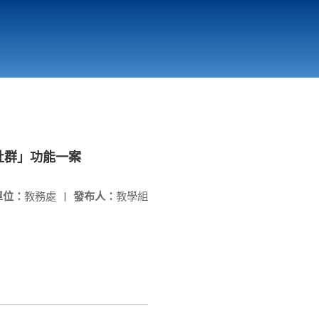
國立北門高級中學
縣市立改善校園環境計畫專區
北門高中合作社
社群」功能一案
單位：
教務處
|
發布人：
教學組