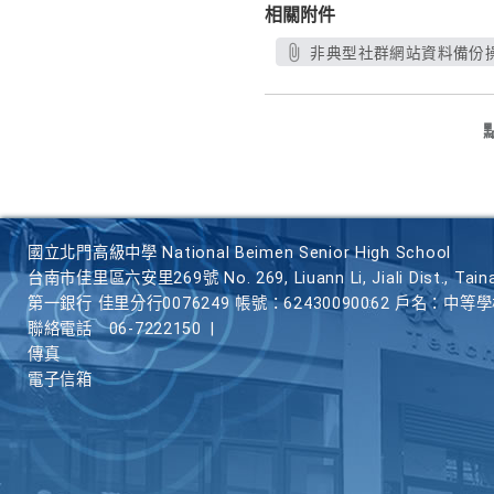
相關附件
非典型社群網站資料備份操作
國立北門高級中學 National Beimen Senior High School
台南市佳里區六安里269號 No. 269, Liuann Li, Jiali Dist., Taina
第一銀行 佳里分行0076249 帳號：62430090062 戶名：中等
聯絡電話
06-7222150
|
傳真
電子信箱