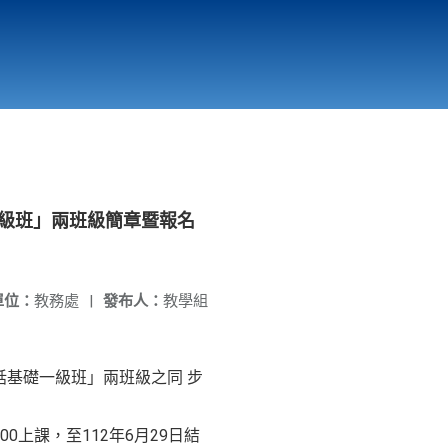
國立北門高級中學
縣市立改善校園環境計畫專區
北門高中合作社
一級班」兩班級簡章暨報名
單位：
教務處
|
發布人：
教學組
話基礎一級班」兩班級之同 步
00上課，至112年6月29日結