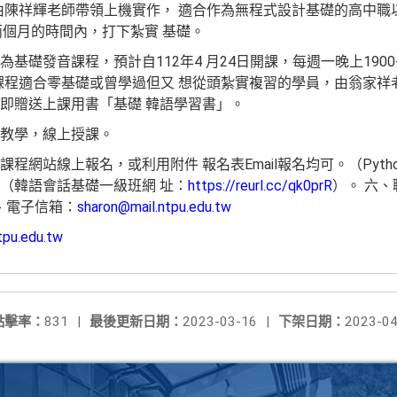
員由陳祥輝老師帶領上機實作， 適合作為無程式設計基礎的高中職
在兩個月的時間內，打下紮實 基礎。
礎發音課程，預計自112年4 月24日開課，每週一晚上1900-2
本課程適合零基礎或曾學過但又 想從頭紮實複習的學員，由翁家祥
即贈送上課用書「基礎 韓語學習書」。
教學，線上授課。
程網站線上報名，或利用附件 報名表Email報名均可。（Pyt
 （韓語會話基礎一級班網 址：
https://reurl.cc/qk0prR
）。 六、聯
 七、電子信箱：
sharon@mail.ntpu.edu.tw
tpu.edu.tw
點擊率：
831
|
最後更新日期：
2023-03-16
|
下架日期：
2023-04