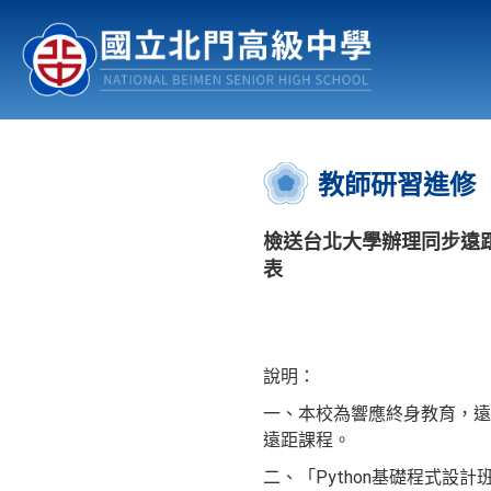
認識北中
行事曆
公佈欄
:::
教師研習進修
檢送台北大學辦理同步遠距
表
說明：
一、本校為響應終身教育，遠距
遠距課程。
二、「Python基礎程式設計班