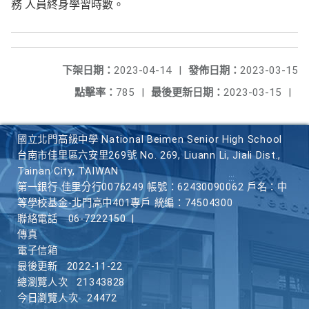
務 人員終身學習時數。
下架日期：
2023-04-14
|
發佈日期：
2023-03-15
點擊率：
785
|
最後更新日期：
2023-03-15
|
國立北門高級中學 National Beimen Senior High School
台南市佳里區六安里269號 No. 269, Liuann Li, Jiali Dist.,
Tainan City, TAIWAN
第一銀行 佳里分行0076249 帳號：62430090062 戶名：中
等學校基金-北門高中401專戶 統編：74504300
聯絡電話
06-7222150
|
傳真
電子信箱
最後更新
2022-11-22
總瀏覽人次
21343828
今日瀏覽人次
24472