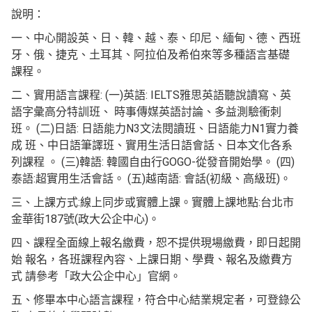
說明：
一、中心開設英、日、韓、越、泰、印尼、緬甸、德、西班
牙、俄、捷克、土耳其、阿拉伯及希伯來等多種語言基礎
課程。
二、實用語言課程: (一)英語: IELTS雅思英語聽說讀寫、英
語字彙高分特訓班、 時事傳媒英語討論、多益測驗衝刺
班。 (二)日語: 日語能力N3文法閱讀班、日語能力N1實力養
成 班、中日語筆譯班、實用生活日語會話、日本文化各系
列課程 。 (三)韓語: 韓國自由行GOGO-從發音開始學。 (四)
泰語:超實用生活會話。 (五)越南語: 會話(初級、高級班)。
三、上課方式:線上同步或實體上課。實體上課地點:台北市
金華街187號(政大公企中心)。
四、課程全面線上報名繳費，恕不提供現場繳費，即日起開
始 報名，各班課程內容、上課日期、學費、報名及繳費方
式 請參考「政大公企中心」官網。
五、修畢本中心語言課程，符合中心結業規定者，可登錄公