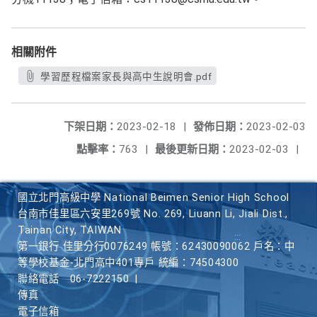
相關附件
學習歷程檔案家長與高中生說明會.pdf
下架日期：
2023-02-18
|
發佈日期：
2023-02-03
點擊率：
763
|
最後更新日期：
2023-02-03
|
國立北門高級中學 National Beimen Senior High School
台南市佳里區六安里269號 No. 269, Liuann Li, Jiali Dist.,
Tainan City, TAIWAN
第一銀行 佳里分行0076249 帳號：62430090062 戶名：中
等學校基金-北門高中401專戶 統編：74504300
聯絡電話
06-7222150
|
傳真
電子信箱