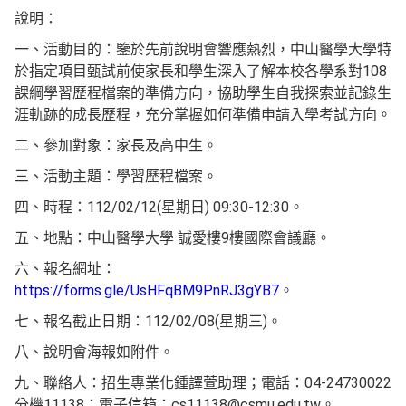
說明：
一、活動目的：鑒於先前說明會響應熱烈，中山醫學大學特
於指定項目甄試前使家長和學生深入了解本校各學系對108
課綱學習歷程檔案的準備方向，協助學生自我探索並記錄生
涯軌跡的成長歷程，充分掌握如何準備申請入學考試方向。
二、參加對象：家長及高中生。
三、活動主題：學習歷程檔案。
四、時程：112/02/12(星期日) 09:30-12:30。
五、地點：中山醫學大學 誠愛樓9樓國際會議廳。
六、報名網址：
https://forms.gle/UsHFqBM9PnRJ3gYB7
。
七、報名截止日期：112/02/08(星期三)。
八、說明會海報如附件。
九、聯絡人：招生專業化鍾譯萱助理；電話：04-24730022
分機11138；電子信箱：cs11138@csmu.edu.tw。