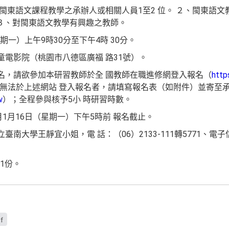
校閩東語文課程教學之承辦人或相關人員1至2 位。 ２、閩東語
 ３、對閩東語文教學有興趣之教師。
星期一）上午9時30分至下午4時 30分。
童電影院（桃園市八德區廣福 路31號）。
報名，請欲參加本研習教師於全 國教師在職進修網登入報名（
http
；若無法於上述網站 登入報名者，請填寫報名表（如附件）並寄至承
w
）；全程參與核予5小 時研習時數。
月1月16日（星期一）下午5時前 報名截止。
臺南大學王靜宜小姐，電 話：（06）2133-111轉5771、電
。
1份。
f