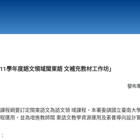
行政與教學單位
相關連結
11學年度語文領域閩東語 文補充教材工作坊」
發布
課程綱要訂定閩東語文為語文領 域課程，本署委請國立臺南大學
程運用，並為增進教師閩 東語文教學資源運用及素養導向設計實
：