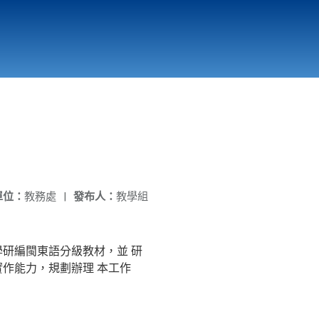
國立北門高級中學
縣市立改善校園環境計畫專區
北門高中合作社
單位：
教務處
|
發布人：
教學組
研編閩東語分級教材，並 研
作能力，規劃辦理 本工作