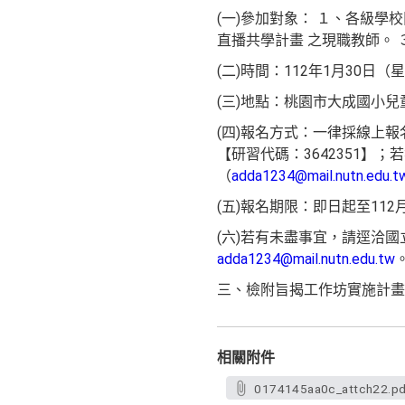
(一)參加對象： １、各級學
直播共學計畫 之現職教師。
(二)時間：112年1月30日（
(三)地點：桃園市大成國小兒
(四)報名方式：一律採線上
【研習代碼：3642351】
（
adda1234@mail.nutn.edu.t
(五)報名期限：即日起至112
(六)若有未盡事宜，請逕洽國立
adda1234@mail.nutn.edu.tw
三、檢附旨揭工作坊實施計畫
相關附件
0174145aa0c_attch22.pd