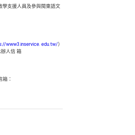
文教學支援人員及參與閩東語文
s://www3.inservice. edu.tw/
）
辦人信 箱
子信箱：