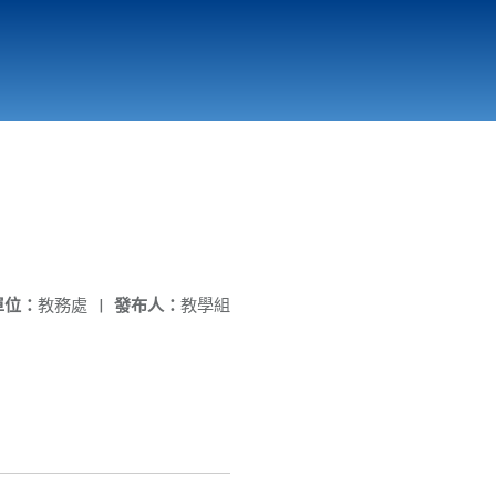
國立北門高級中學
縣市立改善校園環境計畫專區
北門高中合作社
單位：
教務處
|
發布人：
教學組