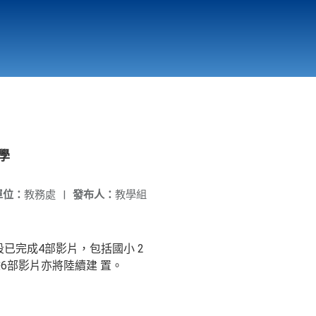
國立北門高級中學
縣市立改善校園環境計畫專區
北門高中合作社
學
單位：
教務處
|
發布人：
教學組
已完成4部影片，包括國小 2
6部影片亦將陸續建 置。