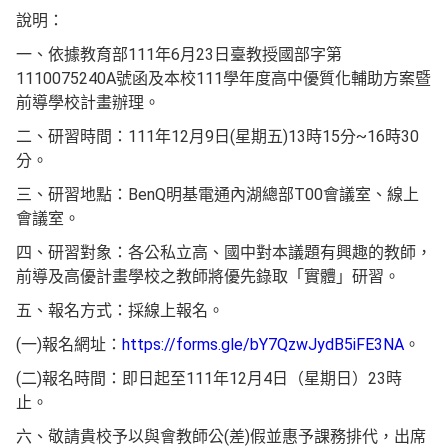
說明：
一、依據教育部111年6月23日臺教授國部字第
1110075240A號函及本校111學年度高中優質化輔助方案暨
前導學校計畫辦理。
二、研習時間：111年12月9日(星期五)13時15分~16時30
分。
三、研習地點：BenQ明基電通內湖總部T00會議室、線上
會議室。
四、研習對象：各公私立高、國中對本議題有興趣的教師，
前導及高優計畫學校之教師將優先錄取「實體」研習。
五、報名方式：採線上報名。
(一)報名網址：
https://forms.gle/bY7QzwJydB5iFE3NA
。
(二)報名時間：即日起至111年12月4日（星期日）23時
止。
六、敬請貴校予以與會教師公(差)假並惠予課務排代，出席