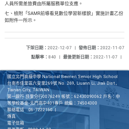
人員所需差旅費由所屬服務單位支應。
七、檢附「SAMR前導看見數位學習新樣貌」實施計畫乙份
如附件一所示。
下架日期：
2022-12-07
|
發佈日期：
2022-11-07
點擊率：
840
|
最後更新日期：
2022-11-07
|
國立北門高級中學 National Beimen Senior High School
台南市佳里區六安里269號 No. 269, Liuann Li, Jiali Dist.,
Tainan City, TAIWAN
第一銀行 佳里分行0076249 帳號：62430090062 戶名：中
等學校基金-北門高中401專戶 統編：74504300
聯絡電話
06-7222150
|
傳真
電子信箱