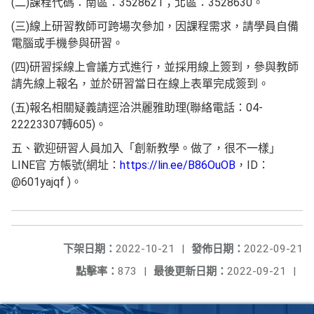
(二)課程代碼：南區：3528621；北區：3528630。
(三)線上研習教師可跨場次參加，因課程需求，請學員自備
電腦或手機參與研習。
(四)研習採線上會議方式進行，並採用線上簽到，參與教師
請先線上報名，並於研習當日在線上表單完成簽到。
(五)報名相關疑義請逕洽洪麗雅助理(聯絡電話：04-
22223307轉605)。
五、歡迎研習人員加入「創新教學。做了，很不一樣」
LINE官 方帳號(網址：
https://lin.ee/B86OuOB
，ID：
@601yajqf )。
下架日期：
2022-10-21
|
發佈日期：
2022-09-21
點擊率：
873
|
最後更新日期：
2022-09-21
|