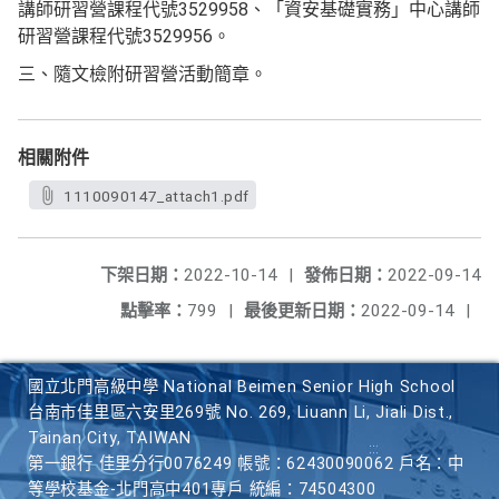
講師研習營課程代號3529958、「資安基礎實務」中心講師
研習營課程代號3529956。
三、隨文檢附研習營活動簡章。
相關附件
1110090147_attach1.pdf
下架日期：
2022-10-14
|
發佈日期：
2022-09-14
點擊率：
799
|
最後更新日期：
2022-09-14
|
國立北門高級中學 National Beimen Senior High School
台南市佳里區六安里269號 No. 269, Liuann Li, Jiali Dist.,
Tainan City, TAIWAN
第一銀行 佳里分行0076249 帳號：62430090062 戶名：中
等學校基金-北門高中401專戶 統編：74504300