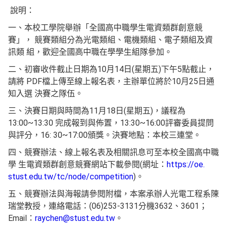
說明：
一、本校工學院舉辦「全國高中職學生電資類群創意競
賽」， 競賽類組分為光電類組、電機類組、電子類組及資
訊類 組，歡迎全國高中職在學學生組隊參加。
二、初審收件截止日期為10月14日(星期五)下午5點截止，
請將 PDF檔上傳至線上報名表，主辦單位將於10月25日通
知入選 決賽之隊伍。
三、決賽日期與時間為11月18日(星期五)，議程為
13:00~13:30 完成報到與佈置，13:30~16:00評審委員提問
與評分，16: 30~17:00頒獎。決賽地點：本校三連堂。
四、競賽辦法、線上報名表及相關訊息可至本校全國高中職
學 生電資類群創意競賽網站下載參閱(網址：
https://oe.
stust.edu.tw/tc/node/competition
)。
五、競賽辦法與海報請參閱附檔，本案承辦人光電工程系陳
瑞堂教授，連絡電話：(06)253-3131分機3632、3601；
Email：
raychen@stust.edu.tw
。