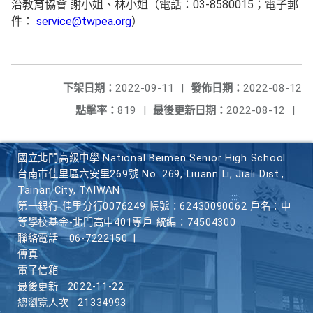
治教育協會 謝小姐、林小姐（電話：03-8580015；電子郵
件：
service@twpea.org
）
下架日期：
2022-09-11
|
發佈日期：
2022-08-12
點擊率：
819
|
最後更新日期：
2022-08-12
|
國立北門高級中學 National Beimen Senior High School
台南市佳里區六安里269號 No. 269, Liuann Li, Jiali Dist.,
Tainan City, TAIWAN
第一銀行 佳里分行0076249 帳號：62430090062 戶名：中
等學校基金-北門高中401專戶 統編：74504300
聯絡電話
06-7222150
|
傳真
電子信箱
最後更新
2022-11-22
總瀏覽人次
21334993