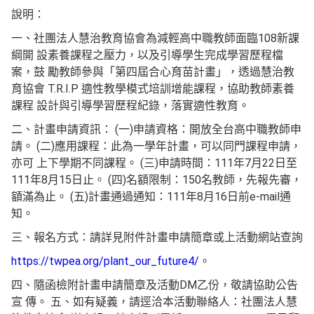
說明：
一、社團法人慧治教育協會為減輕高中職教師面臨108新課
綱開 設素養課程之壓力，以及引導學生完成學習歷程檔
案，鼓 勵教師參與「第四屆合心育苗計畫」，透過慧治教
育協會 T.R.I.P 適性教學模式培訓增能課程，協助教師素養
課程 設計與引導學習歷程紀錄，落實適性教育。
二、計畫申請資訊： (一)申請資格：開放全台高中職教師申
請。 (二)應用課程：此為一學年計畫，可以同門課程申請，
亦可 上下學期不同課程。 (三)申請時間：111年7月22日至
111年8月15日止。 (四)名額限制：150名教師，先報先審，
額滿為止。 (五)計畫通過通知：111年8月16日前e-mail通
知。
三、報名方式：請詳見附件計畫申請簡章或上活動網站查詢
https://twpea.org/plant_our_future4/
。
四、隨函檢附計畫申請簡章及活動DM乙份，敬請協助公告
宣 傳。 五、如有疑義，請逕洽本活動聯絡人：社團法人慧