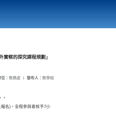
國立北門高級中學
縣市立改善校園環境計畫專區
北門高中合作社
「野外實察的探究課程規劃」
單位：
教務處
|
發布人：
教學組
。。
止報名)，全程參與者核予7小