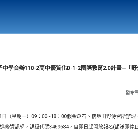
行政與教學單位
相關連結
學合辦110-2高中優質化D-1-2國際教育2.0計畫─
發布
11日（星期一）09：00~18：00假金瓜石、棲地田野傳習所辦理
修資訊網，課程代碼3469684，自即日起開放報名(額滿即停