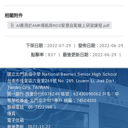
相關附件
AI應用於AMR導航與ROS智慧自駕線上研習課程.pdf
下架日期：
2022-07-29
|
發佈日期：
2022-06-29
點擊率：
837
|
最後更新日期：
2022-06-29
|
國立北門高級中學 National Beimen Senior High School
台南市佳里區六安里269號 No. 269, Liuann Li, Jiali Dist.,
Tainan City, TAIWAN
第一銀行 佳里分行0076249 帳號：62430090062 戶名：中
等學校基金-北門高中401專戶 統編：74504300
聯絡電話
06-7222150
|
傳真
電子信箱
最後更新
2022-11-22