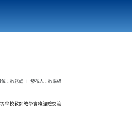
國立北門高級中學
縣市立改善校園環境計畫專區
北門高中合作社
單位：
教務處
|
發布人：
教學組
等學校教師教學實務經驗交流