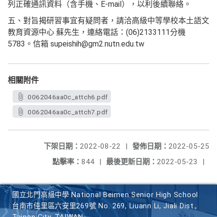
列正確通訊資料（含手機、E-mail），以利後續聯絡。
五、對旨揭研習事宜有疑問者，請洽高級中等學校本土語文
教育資源中心 蘇先生，連絡電話：(06)2133111分機
5783。信箱 supeishih@gm2.nutn.edu.tw
相關附件
0062046aa0c_attch6.pdf
0062046aa0c_attch7.pdf
下架日期：
2022-08-22
|
發佈日期：
2022-05-25
點擊率：
844
|
最後更新日期：
2022-05-23
|
國立北門高級中學 National Beimen Senior High School
台南市佳里區六安里269號 No. 269, Liuann Li, Jiali Dist.,