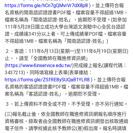
https://forms.gle/hCn7gQMvrVr7dX8p8
)，並上傳符合報
名資格的閩南語認證證書PDF檔，檔案容量不得超過1MB，
檔案名稱為「閩南語認證-姓名」，逾期恕不受理。(如參加
111年5月28日國立成功大學台灣語文測驗中心全民台語認
證，成績達341分以上者，可上傳成績單PDF檔，檔案容量
不得超過1MB，檔案名稱為「閩南語認證-姓名」)
２、客語：111年6月13日(星期一)至111年6月19日(星期日)
止，，請至「全國教師在職進修資訊網」
(
https://www4.inservice.edu.tw/
)完成線上報名(課程代碼：
3437213)，同時填寫線上表單(表單連結：
https://forms.gle/ZSfRE8ySUQaB1YLR8
)，並上傳符合報
名資格的客語認證證書PDF檔，檔案容量不得超過1MB，檔
案名稱為「客語認證-姓名」，逾期恕不受理。
３、若上傳資料不齊全或不符，不予受理，亦不另行通知。
(三)報名截止後，依全國教師在職進修資訊網報名順序進行
資格審核，錄取者由全國教師在職進修資訊網發出核取通過
電子信件，請學校據此核予教師公(差)假出席。報名時請填