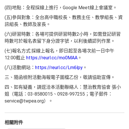
(四)地點：全程採線上進行，Google Meet線上會議室。
(五)參與對象：全台高中職校長、教務主任、教學組長、資
訊組長、教師及家長。
(六)研習時數：各場可提供研習時數2小時，如需登記研習
時數可於報名表留下身分證字號，以利後續認列作業。
(七)報名方式:採線上報名，即日起至各場次前一日中午
12:00截止
https://reurl.cc/mo0MAA
。
(八)活動網站：
https://reurl.cc/Lm6lpy
。
三、隨函檢附活動海報電子圖檔乙份，敬請協助宣傳。
四、如有疑義，請逕洽本活動聯絡人：慧治教育協會 張小
姐（電話：03-8580015、0928-997255；電子郵件：
service@twpea.org）。
相關附件