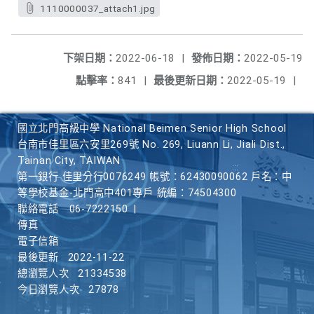
1110000037_attach1.jpg
下架日期：
2022-06-18
|
發佈日期：
2022-05-19
點擊率：
841
|
最後更新日期：
2022-05-19
|
國立北門高級中學 National Beimen Senior High School
台南市佳里區六安里269號 No. 269, Liuann Li, Jiali Dist.,
Tainan City, TAIWAN
第一銀行 佳里分行0076249 帳號：62430090062 戶名：中
等學校基金-北門高中401專戶 統編：74504300
聯絡電話
06-7222150
|
傳真
電子信箱
最後更新
2022-11-22
總瀏覽人次
21334538
今日瀏覽人次
27878