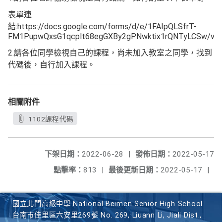
表單連
結:https://docs.google.com/forms/d/e/1FAIpQLSfrT-
FM1PupwQxsG1qcplt68egGXBy2gPNwktix1rQNTyLCSw/vie
2.請各位同學檢視自己的課程，尚未加入教室之同學，找到
代碼後，自行加入課程。
相關附件
1102課程代碼
下架日期：
2022-06-28
|
發佈日期：
2022-05-17
點擊率：
813
|
最後更新日期：
2022-05-17
|
國立北門高級中學 National Beimen Senior High School
台南市佳里區六安里269號 No. 269, Liuann Li, Jiali Dist.,