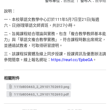
發布單位：
教務處
|
發布人：
教學組
說明：
一、本校華語文教學中心訂於111年5月7日至21日(每週
六、日)辦理華語文師資班，共計27小時。
二、旨揭課程結合理論與實務，包含「複合教學教師基本能
力」與「華語文複合教學實務」，符合課程時數出席規定，
並通過試教者，可取得研習證明。
三、該課程採實體及線上同步授課，授課資訊及優惠辦法請
參閱簡章。線上報名網址：
https://reurl.cc/EpbeGA
。
相關附件
111b800463_2_29101702693.png
111b800463_1_29101702693.pdf