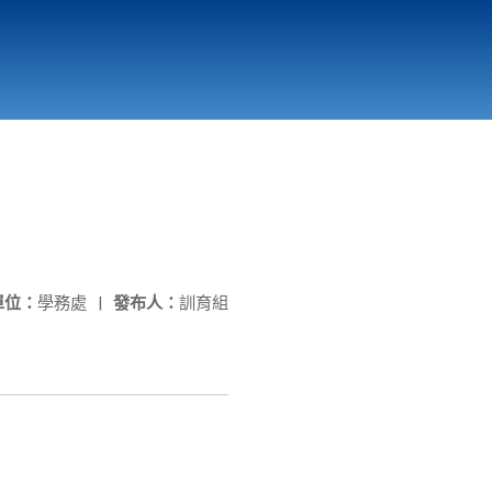
國立北門高級中學
縣市立改善校園環境計畫專區
北門高中合作社
單位：
學務處
|
發布人：
訓育組