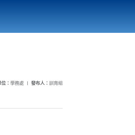
國立北門高級中學
縣市立改善校園環境計畫專區
北門高中合作社
單位：
學務處
|
發布人：
訓育組