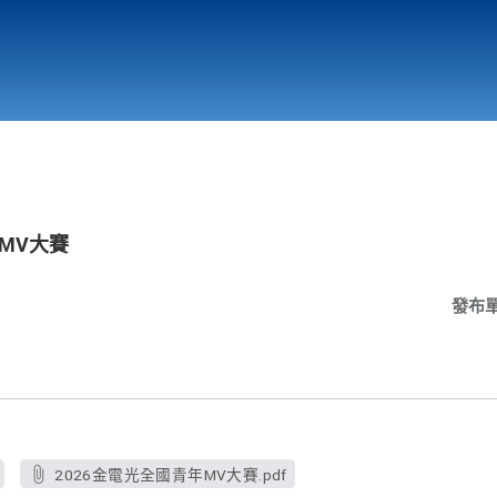
行政與教學單位
相關連結
年MV大賽
發布
2026金電光全國青年MV大賽.pdf