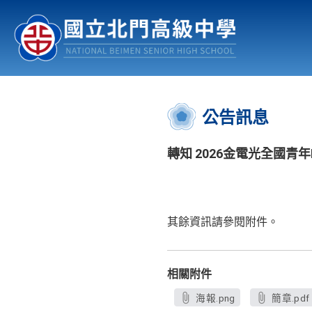
認識北中
行事曆
公佈欄
:::
公告訊息
轉知 2026金電光全國青
其餘資訊請參閱附件。
相關附件
海報.png
簡章.pdf