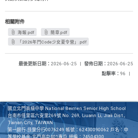
相關附件
海報.pdf
簡章.pdf
「2026年鬥Code少女夏令營」.pdf
最後更新日期：
2026-06-25
|
發佈日期：
2026-06-25
點擊率：
96
|
國立北門高級中學 National Beimen Senior High School
台南市佳里區六安里269號 No. 269, Liuann Li, Jiali Dist.,
Tainan City, TAIWAN
第一銀行 佳里分行0076249 帳號：62430090062 戶名：中
等學校基金-北門高中401專戶 統編：74504300