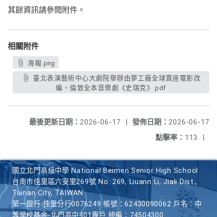
其餘資訊請參閱附件。
相關附件
海報.png
臺北表演藝術中心大劇院舉辦由夢工廠全球賣座電影改
編、倫敦全本音樂劇《史瑞克》.pdf
最後更新日期：
2026-06-17
|
發佈日期：
2026-06-17
點擊率：
113
|
國立北門高級中學 National Beimen Senior High School
台南市佳里區六安里269號 No. 269, Liuann Li, Jiali Dist.,
Tainan City, TAIWAN
第一銀行 佳里分行0076249 帳號：62430090062 戶名：中
等學校基金-北門高中401專戶 統編：74504300