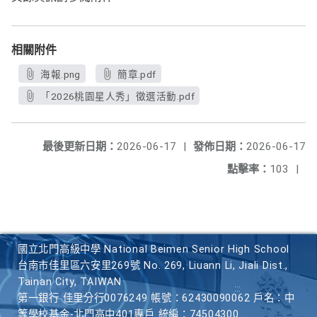
相關附件
海報.png
簡章.pdf
「2026桃園星人秀」徵選活動.pdf
最後更新日期：
2026-06-17
|
發佈日期：
2026-06-17
點擊率：
103
|
國立北門高級中學 National Beimen Senior High School
台南市佳里區六安里269號 No. 269, Liuann Li, Jiali Dist.,
Tainan City, TAIWAN
第一銀行 佳里分行0076249 帳號：62430090062 戶名：中
等學校基金-北門高中401專戶 統編：74504300