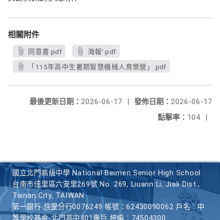
相關附件
同意書.pdf
海報'.pdf
「115年高中生暑期智慧機械人育樂營」.pdf
最後更新日期：
2026-06-17
|
發佈日期：
2026-06-17
點擊率：
104
|
國立北門高級中學 National Beimen Senior High School
台南市佳里區六安里269號 No. 269, Liuann Li, Jiali Dist.,
Tainan City, TAIWAN
第一銀行 佳里分行0076249 帳號：62430090062 戶名：中
等學校基金-北門高中401專戶 統編：74504300