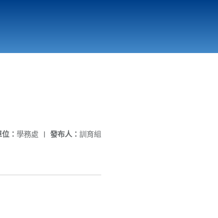
國立北門高級中學
縣市立改善校園環境計畫專區
北門高中合作社
單位：
學務處
|
發布人：
訓育組