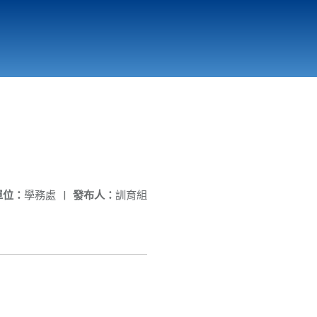
國立北門高級中學
縣市立改善校園環境計畫專區
北門高中合作社
單位：
學務處
|
發布人：
訓育組