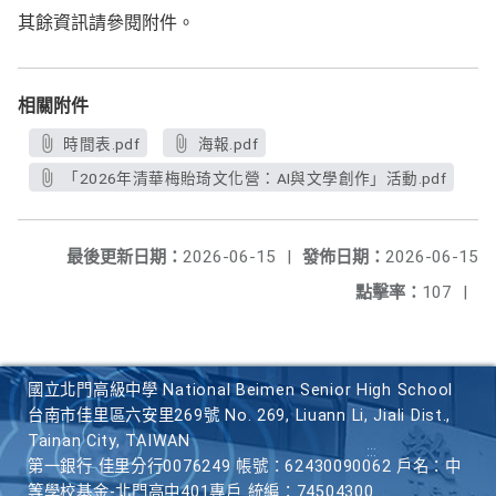
其餘資訊請參閱附件。
相關附件
時間表.pdf
海報.pdf
「2026年清華梅貽琦文化營：AI與文學創作」活動.pdf
最後更新日期：
2026-06-15
|
發佈日期：
2026-06-15
點擊率：
107
|
國立北門高級中學 National Beimen Senior High School
台南市佳里區六安里269號 No. 269, Liuann Li, Jiali Dist.,
Tainan City, TAIWAN
第一銀行 佳里分行0076249 帳號：62430090062 戶名：中
等學校基金-北門高中401專戶 統編：74504300