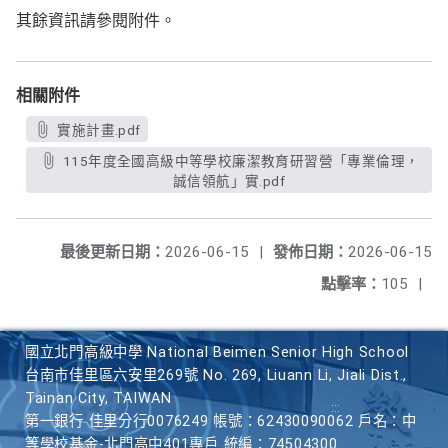
其餘資訊請參閱附件。
相關附件
實施計畫.pdf
115年度全國高級中等學校廉潔教育研習營「專業倫理，
誠信領航」實.pdf
最後更新日期：
2026-06-15
|
發佈日期：
2026-06-15
點擊率：
105
|
國立北門高級中學 National Beimen Senior High School
台南市佳里區六安里269號 No. 269, Liuann Li, Jiali Dist.,
Tainan City, TAIWAN
第一銀行 佳里分行0076249 帳號：62430090062 戶名：中
等學校基金-北門高中401專戶 統編：74504300