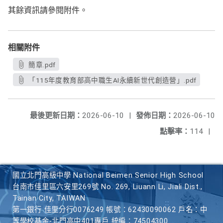
其餘資訊請參閱附件。
相關附件
簡章.pdf
「115年度教育部高中職生AI永續新世代創造營」.pdf
最後更新日期：
2026-06-10
|
發佈日期：
2026-06-10
點擊率：
114
|
國立北門高級中學 National Beimen Senior High School
台南市佳里區六安里269號 No. 269, Liuann Li, Jiali Dist.,
Tainan City, TAIWAN
第一銀行 佳里分行0076249 帳號：62430090062 戶名：中
等學校基金-北門高中401專戶 統編：74504300