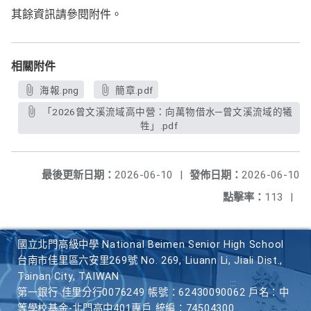
其餘資訊請參閱附件。
相關附件
海報.png
簡章.pdf
「2026曾文溪流域高中營：向萬物借水─曾文溪流域的犧
牲」.pdf
最後更新日期：
2026-06-10
|
發佈日期：
2026-06-10
點擊率：
113
|
國立北門高級中學 National Beimen Senior High School
台南市佳里區六安里269號 No. 269, Liuann Li, Jiali Dist.,
Tainan City, TAIWAN
第一銀行 佳里分行0076249 帳號：62430090062 戶名：中
等學校基金-北門高中401專戶 統編：74504300