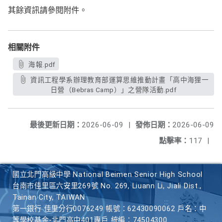
其餘資訊請參閱附件。
相關附件
海報.pdf
資訊工程學系辦理教育部運算思維推動計畫「高中海狸一
日營（Bebras Camp）」之營隊活動.pdf
最後更新日期：
2026-06-09
|
發佈日期：
2026-06-09
點擊率：
117
|
國立北門高級中學 National Beimen Senior High School
台南市佳里區六安里269號 No. 269, Liuann Li, Jiali Dist.,
Tainan City, TAIWAN
第一銀行 佳里分行0076249 帳號：62430090062 戶名：中
等學校基金-北門高中401專戶 統編：74504300