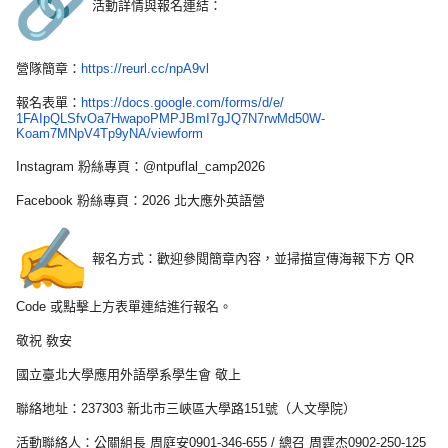
活動詳情與報名連結：
營隊簡章：
https://reurl.cc/npA9vl
報名表單：
https://docs.google.com/
forms/d/e/
1FAIpQLSfvOa7HwapoPMPJBmI7gJQ7
N7rwMd50W-
Koam7MNpV4Tp9yNA/
viewform
Instagram 粉絲專頁：@ntpuflal_camp2026
Facebook 粉絲專頁：2026 北大應外英語營
報名方式：歡迎參閱簡章內容，並掃描宣傳海報下方 QR
Code 或點擊上方表單連結進行報名。
敬祝 敎安
國立臺北大學應用外語學系學生會 敬上
聯絡地址：237303 新北市三峽區大學路151號（人文學院）
活動聯絡人：公關組長 周庭安0901-346-655 / 總召 周霆杰0902-250-125