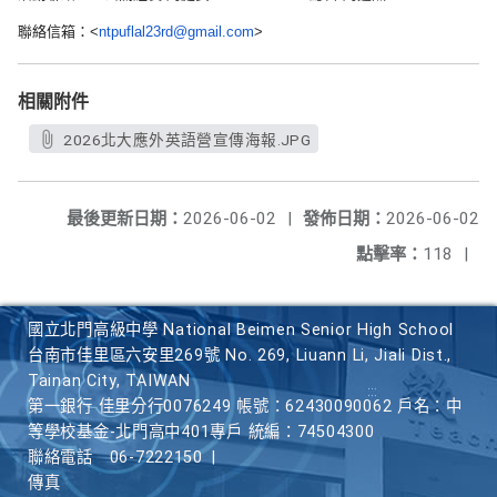
聯絡信箱：<
ntpuflal23rd@gmail.com
>
相關附件
2026北大應外英語營宣傳海報.JPG
最後更新日期：
2026-06-02
|
發佈日期：
2026-06-02
點擊率：
118
|
國立北門高級中學 National Beimen Senior High School
台南市佳里區六安里269號 No. 269, Liuann Li, Jiali Dist.,
Tainan City, TAIWAN
第一銀行 佳里分行0076249 帳號：62430090062 戶名：中
等學校基金-北門高中401專戶 統編：74504300
聯絡電話
06-7222150
|
傳真