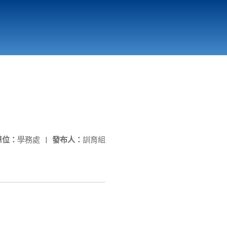
國立北門高級中學
縣市立改善校園環境計畫專區
北門高中合作社
單位：
學務處
|
發布人：
訓育組