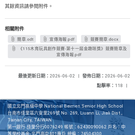
其餘資訊請參閱附件。
相關附件
簡章.odt
宣傳海報.pdf
競賽簡章.docx
《115木育玩具創作競賽-第十一屆金趣咪獎》競賽簡章及
宣傳海報.pdf
最後更新日期：
2026-06-02
|
發佈日期：
2026-06-02
點擊率：
118
|
國立北門高級中學 National Beimen Senior High School
台南市佳里區六安里269號 No. 269, Liuann Li, Jiali Dist.,
Tainan City, TAIWAN
第一銀行 佳里分行0076249 帳號：62430090062 戶名：中
等學校基金-北門高中401專戶 統編：74504300