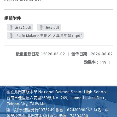
相關附件
海報2.pdf
海報.pdf
「Life Maker人生創客-大專青年營」.pdf
最後更新日期：
2026-06-02
|
發佈日期：
2026-06-02
點擊率：
119
|
國立北門高級中學 National Beimen Senior High School
台南市佳里區六安里269號 No. 269, Liuann Li, Jiali Dist.,
Tainan City, TAIWAN
第一銀行 佳里分行0076249 帳號：62430090062 戶名：中
等學校基金-北門高中401專戶 統編：74504300