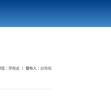
國立北門高級中學
縣市立改善校園環境計畫專區
北門高中合作社
單位：
學務處
|
發布人：
訓育組