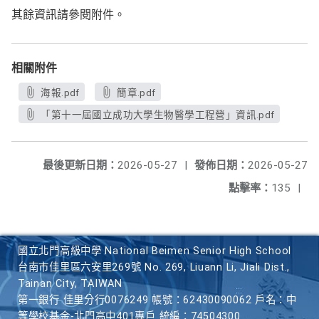
其餘資訊請參閱附件。
相關附件
海報.pdf
簡章.pdf
「第十一屆國立成功大學生物醫學工程營」資訊.pdf
最後更新日期：
2026-05-27
|
發佈日期：
2026-05-27
點擊率：
135
|
國立北門高級中學 National Beimen Senior High School
台南市佳里區六安里269號 No. 269, Liuann Li, Jiali Dist.,
Tainan City, TAIWAN
第一銀行 佳里分行0076249 帳號：62430090062 戶名：中
等學校基金-北門高中401專戶 統編：74504300