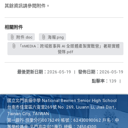
其餘資訊請參閱附件。
相關附件
附件.doc
海報.png
「nMEDIA：跨域敘事與 AI 全媒體產製實戰營」暑期實體
營隊.pdf
最後更新日期：
2026-05-19
|
發佈日期：
2026-05-19
點擊率：
139
|
國立北門高級中學 National Beimen Senior High School
台南市佳里區六安里269號 No. 269, Liuann Li, Jiali Dist.,
Tainan City, TAIWAN
第一銀行 佳里分行0076249 帳號：62430090062 戶名：中
等學校基金-北門高中401專戶 統編：74504300